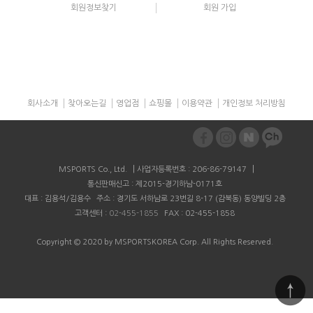
회원정보찾기
회원 가입
회사소개
찾아오는길
영업점
쇼핑몰
이용약관
개인정보 처리방침
|
|
MSPORTS Co., Ltd.
사업자등록번호 : 206-86-79147
통신판매신고 : 제2015-경기하남-0171호
대표 : 김용석/김용수
주소 : 경기도 서하남로 23번길 8-17 (감북동) 동양빌딩 2층
고객센터 :
02-455-1855
FAX : 02-455-1858
Copyright © 2020 by MSPORTSKOREA Corp. All Rights Reserved
.