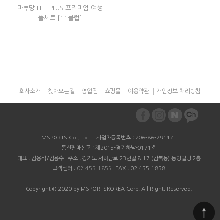
마루망 FL+ PLUS 프리미엄 여성
풀세트 [11클럽]
회사소개
찾아오는길
영업점
쇼핑몰
이용약관
개인정보 처리방침
|
|
MSPORTS Co., Ltd.
사업자등록번호 : 206-86-79147
통신판매신고 : 제2015-경기하남-0171호
대표 : 김용석/김용수
주소 : 경기도 서하남로 23번길 8-17 (감북동) 동양빌딩 2층
고객센터 :
02-455-1855
FAX : 02-455-1858
Copyright © 2020 by MSPORTSKOREA Corp. All Rights Reserved
.